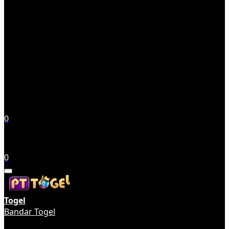
0
0
Togel
Bandar Togel