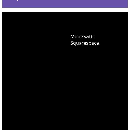
                                                    Made with

Squarespace