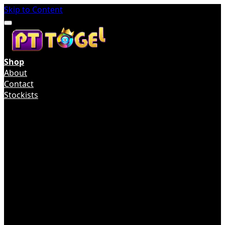
Skip to Content
Shop
About
Contact
Stockists